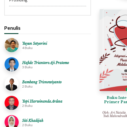
Penulis
Yuyun Setyorini
4 Buku
Hafidz Triantoro Aji Pratomo
3 Buku
Bambang Trisnowiyanto
2 Buku
Buku Inte
Yopi Harwinanda Ardesa
Primer Pas
2 Buku
Melalu
Oleh:
Ari Natalia
Yodi Mahendradh
Siti Khadijah
2 Buku