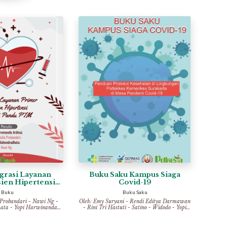
grasi Layanan
Buku Saku Kampus Siaga
ien Hipertensi
Covid-19
i Pandu PTM
Buku
Buku Saku
 Probandari
-
Nawi Ng
-
Oleh:
Emy Suryani
-
Rendi Editya Darmawan
ata
-
Yopi Harwinanda
-
Rini Tri Hastuti
-
Satino
-
Widodo
-
Yopi
Ardesa
Harwinanda Ardesa
-
Yuyun Setyorini