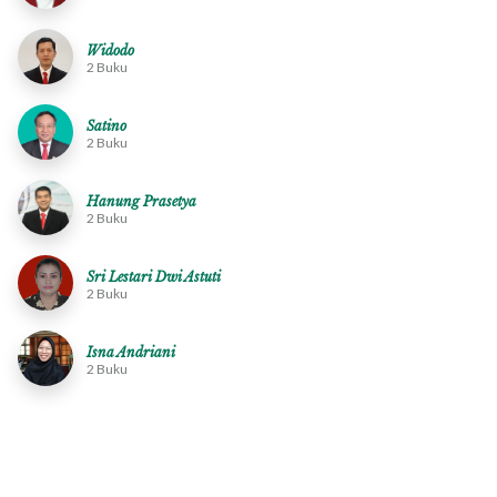
Widodo
2 Buku
Satino
2 Buku
Hanung Prasetya
2 Buku
Sri Lestari Dwi Astuti
2 Buku
Isna Andriani
2 Buku