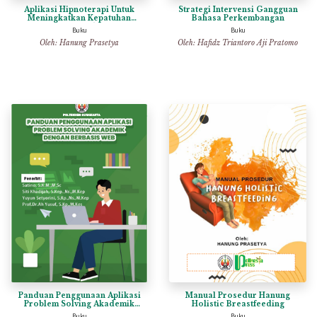
Aplikasi Hipnoterapi Untuk
Strategi Intervensi Gangguan
Meningkatkan Kepatuhan
Bahasa Perkembangan
Pengobatan Pada Pasien
Buku
Buku
Tuberkulosis
Oleh:
Hanung Prasetya
Oleh:
Hafidz Triantoro Aji Pratomo
Panduan Penggunaan Aplikasi
Manual Prosedur Hanung
Problem Solving Akademik
Holistic Breastfeeding
Dengan Berbasis Web
Buku
Buku