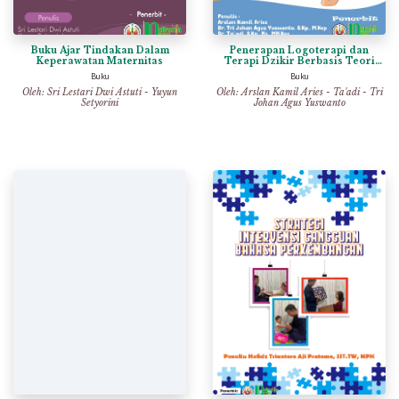
Buku Ajar Tindakan Dalam
Penerapan Logoterapi dan
Keperawatan Maternitas
Terapi Dzikir Berbasis Teori
Adaptasi Roy terhadap Tahap
Buku
Buku
Berduka Pada Klien Gagal Ginjal
Oleh:
Sri Lestari Dwi Astuti
-
Yuyun
Oleh:
Arslan Kamil Aries
-
Ta'adi
-
Tri
Kronis Tahap Akhir
Setyorini
Johan Agus Yuswanto