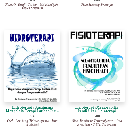
Oleh:
Ah Yusuf
-
Satino
-
Siti Khadijah
-
Oleh:
Hanung Prasetya
Yuyun Setyorini
Hidroterapi : Bagaimana
Fisioterapi : Memorabilia
Mengelola Terapi Latihan Fisik
Pendidikan Fisioterapi
Dengan Program Akuatik?
Buku
Buku
Oleh:
Bambang Trisnowiyanto
-
Isna
Oleh:
Bambang Trisnowiyanto
-
Isna
Andriani
Andriani
-
S.TH. Susilowati