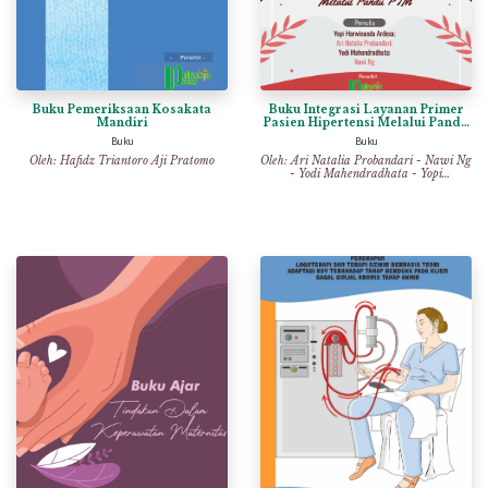
Buku Pemeriksaan Kosakata
Buku Integrasi Layanan Primer
Mandiri
Pasien Hipertensi Melalui Pandu
PTM
Buku
Buku
Oleh:
Hafidz Triantoro Aji Pratomo
Oleh:
Ari Natalia Probandari
-
Nawi Ng
-
Yodi Mahendradhata
-
Yopi
Harwinanda Ardesa