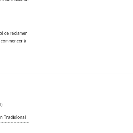
té de réclamer
ur commencer à
l)
n Tradisional