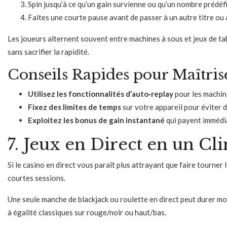
Spin jusqu’à ce qu’un gain survienne ou qu’un nombre prédéfin
Faites une courte pause avant de passer à un autre titre ou a
Les joueurs alternent souvent entre machines à sous et jeux de tab
sans sacrifier la rapidité.
Conseils Rapides pour Maîtrise
Utilisez les fonctionnalités d’auto‑replay
pour les machine
Fixez des limites de temps
sur votre appareil pour éviter 
Exploitez les bonus de gain instantané
qui payent immédia
7. Jeux en Direct en un Cli
Si le casino en direct vous paraît plus attrayant que faire tourner 
courtes sessions.
Une seule manche de blackjack ou roulette en direct peut durer mo
à égalité classiques sur rouge/noir ou haut/bas.