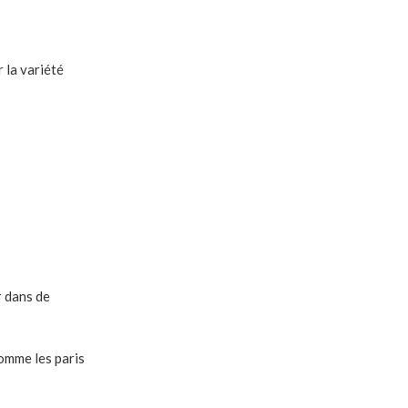
 la variété
r dans de
comme les paris