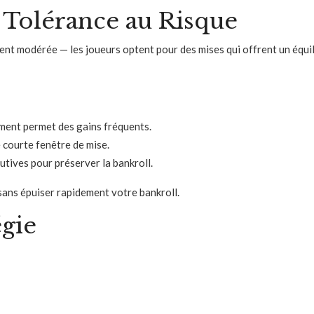
 Tolérance au Risque
ment modérée — les joueurs optent pour des mises qui offrent un équi
ement permet des gains fréquents.
e courte fenêtre de mise.
tives pour préserver la bankroll.
sans épuiser rapidement votre bankroll.
égie