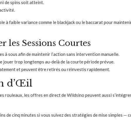
i de spins soit atteint.
ctivité.
le à faible variance comme le blackjack ou le baccarat pour maintenir
r les Sessions Courtes
s à sous afin de maintenir l’action sans intervention manuelle.
de jouer trop longtemps au-delà de la courte période prévue.
tement et peuvent être retirés ou réinvestis rapidement.
n d’Œil
les rouleaux, les offres en direct de Wildsino peuvent aussi s’intégre
ins de cinq minutes si vous suivez des stratégies de mise simples — 