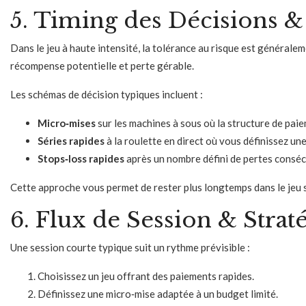
5. Timing des Décisions &
Dans le jeu à haute intensité, la tolérance au risque est générale
récompense potentielle et perte gérable.
Les schémas de décision typiques incluent :
Micro‑mises
sur les machines à sous où la structure de pai
Séries rapides
à la roulette en direct où vous définissez un
Stops‑loss rapides
après un nombre défini de pertes consécu
Cette approche vous permet de rester plus longtemps dans le jeu 
6. Flux de Session & Strat
Une session courte typique suit un rythme prévisible :
Choisissez un jeu offrant des paiements rapides.
Définissez une micro‑mise adaptée à un budget limité.