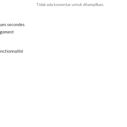
Tidak ada komentar untuk ditampilkan.
lques secondes
argement
onctionnalité