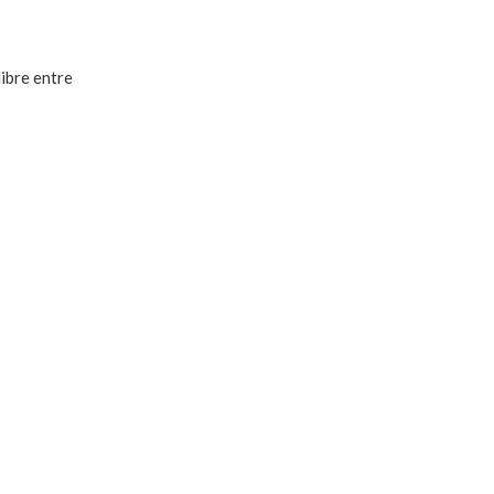
libre entre