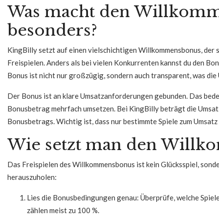
Was macht den Willkomme
besonders?
KingBilly setzt auf einen vielschichtigen Willkommensbonus, der
Freispielen. Anders als bei vielen Konkurrenten kannst du den Bonu
Bonus ist nicht nur großzügig, sondern auch transparent, was d
Der Bonus ist an klare Umsatzanforderungen gebunden. Das bede
Bonusbetrag mehrfach umsetzen. Bei KingBilly beträgt die Umsat
Bonusbetrags. Wichtig ist, dass nur bestimmte Spiele zum Umsatz
Wie setzt man den Willk
Das Freispielen des Willkommensbonus ist kein Glücksspiel, sonde
herauszuholen:
Lies die Bonusbedingungen genau: Überprüfe, welche Spiele
zählen meist zu 100 %.