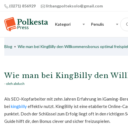
(0271) 856929
litbangpolteksolo@gmail.com
Kategori
Penulis
Blog
•
Wie man bei KingBilly den Willkommensbonus optimal freispie
Wie man bei KingBilly den Wil
- oleh abdush
Als SEO-Kopfarbeiter mit zehn Jahren Erfahrung im iGaming-Berei
bei
kingbilly
effektiv nutzt. KingBilly ist eine etablierte Online-C
punktet. Doch der Schlüssel zum Erfolg liegt oft in den richtigen 
Guide hilft dir, den Bonus clever und sicher freizuspielen.