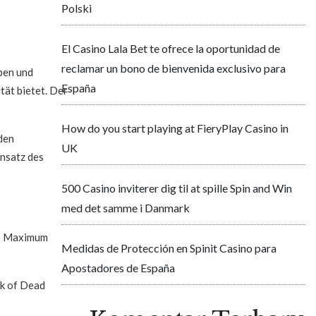
Polski
El Casino Lala Bet te ofrece la oportunidad de
reclamar un bono de bienvenida exclusivo para
ben und
España
tät bietet. Der
How do you start playing at FieryPlay Casino in
den
UK
nsatz des
500 Casino inviterer dig til at spille Spin and Win
med det samme i Danmark
das Maximum
Medidas de Protección en Spinit Casino para
Apostadores de España
ok of Dead