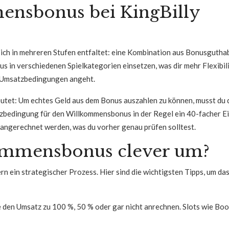
nsbonus bei KingBilly
 sich in mehreren Stufen entfaltet: eine Kombination aus Bonusgutha
s in verschiedenen Spielkategorien einsetzen, was dir mehr Flexibili
ie Umsatzbedingungen angeht.
utet: Um echtes Geld aus dem Bonus auszahlen zu können, musst du 
zbedingung für den Willkommensbonus in der Regel ein 40-facher Ei
 angerechnet werden, was du vorher genau prüfen solltest.
ommensbonus clever um?
rn ein strategischer Prozess. Hier sind die wichtigsten Tipps, um 
 den Umsatz zu 100 %, 50 % oder gar nicht anrechnen. Slots wie Bo