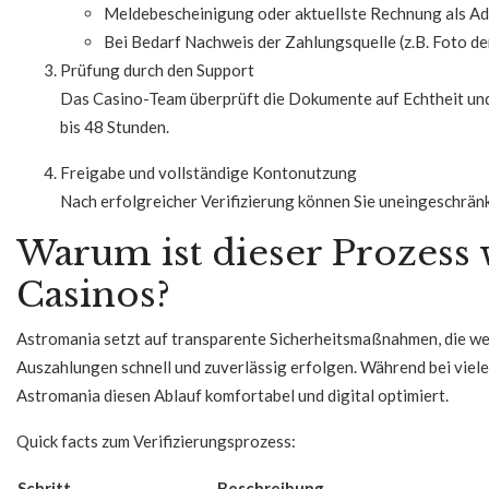
Meldebescheinigung oder aktuellste Rechnung als A
Bei Bedarf Nachweis der Zahlungsquelle (z.B. Foto de
Prüfung durch den Support
Das Casino-Team überprüft die Dokumente auf Echtheit und
bis 48 Stunden.
Freigabe und vollständige Kontonutzung
Nach erfolgreicher Verifizierung können Sie uneingeschrä
Warum ist dieser Prozess 
Casinos?
Astromania setzt auf transparente Sicherheitsmaßnahmen, die weit
Auszahlungen schnell und zuverlässig erfolgen. Während bei viele
Astromania diesen Ablauf komfortabel und digital optimiert.
Quick facts zum Verifizierungsprozess:
Schritt
Beschreibung