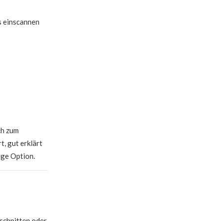
s einscannen
ch zum
t, gut erklärt
ige Option.
eschnitten oder