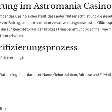
erung im Astromania Casino
 der das Casino sicherstellt, dass jeder Nutzer echt ist und die gese
tz vor Betrug, sondern auch dem verantwortungsbewussten Glücksspi
darauf geachtet, dass der Prozess transparent und so schnell wie mö
tform erhalten.
erifizierungsprozess
ritten erledigt:
Daten eingeben, darunter Name, Geburtsdatum, Adresse und E-Mail
ite)