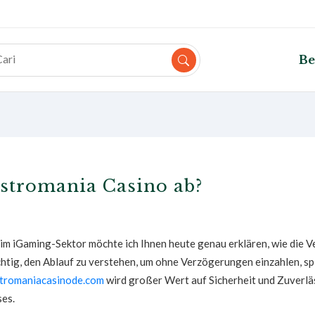
Be
Astromania Casino ab?
m iGaming-Sektor möchte ich Ihnen heute genau erklären, wie die Ve
chtig, den Ablauf zu verstehen, um ohne Verzögerungen einzahlen, sp
stromaniacasinode.com
wird großer Wert auf Sicherheit und Zuverlä
ses.