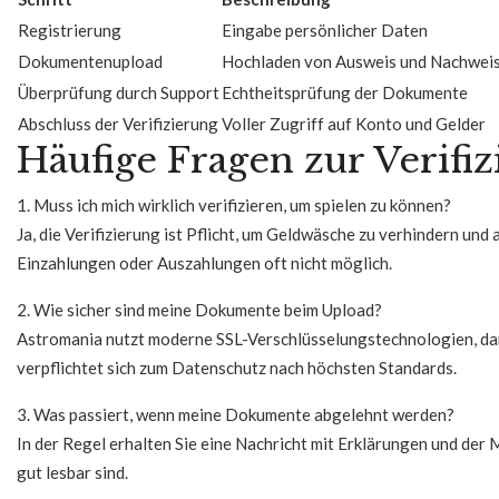
Registrierung
Eingabe persönlicher Daten
Dokumentenupload
Hochladen von Ausweis und Nachwei
Überprüfung durch Support
Echtheitsprüfung der Dokumente
Abschluss der Verifizierung
Voller Zugriff auf Konto und Gelder
Häufige Fragen zur Verifi
1. Muss ich mich wirklich verifizieren, um spielen zu können?
Ja, die Verifizierung ist Pflicht, um Geldwäsche zu verhindern und 
Einzahlungen oder Auszahlungen oft nicht möglich.
2. Wie sicher sind meine Dokumente beim Upload?
Astromania nutzt moderne SSL-Verschlüsselungstechnologien, dam
verpflichtet sich zum Datenschutz nach höchsten Standards.
3. Was passiert, wenn meine Dokumente abgelehnt werden?
In der Regel erhalten Sie eine Nachricht mit Erklärungen und der 
gut lesbar sind.