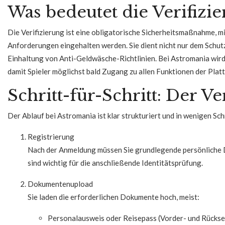
Was bedeutet die Verifizi
Die Verifizierung ist eine obligatorische Sicherheitsmaßnahme, mit
Anforderungen eingehalten werden. Sie dient nicht nur dem Schu
Einhaltung von Anti-Geldwäsche-Richtlinien. Bei Astromania wird 
damit Spieler möglichst bald Zugang zu allen Funktionen der Plat
Schritt-für-Schritt: Der V
Der Ablauf bei Astromania ist klar strukturiert und in wenigen Sch
Registrierung
Nach der Anmeldung müssen Sie grundlegende persönliche 
sind wichtig für die anschließende Identitätsprüfung.
Dokumentenupload
Sie laden die erforderlichen Dokumente hoch, meist:
Personalausweis oder Reisepass (Vorder- und Rückse