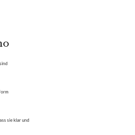
no
sind
tform
ss sie klar und