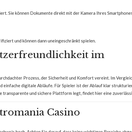
imiert. Sie können Dokumente direkt mit der Kamera Ihres Smartphone
rifiziert und können dann uneingeschränkt spielen.
tzerfreundlichkeit im
urchdachter Prozess, der Sicherheit und Komfort vereint. Im Verglei
infache digitale Abläufe. Für Spieler ist der Ablauf klar strukturier
 transparente und sichere Plattform legt, findet hier eine zuverläss
stromania Casino
achweis hoch. Achten Sie darauf, dass keine wichtigen Bereiche abg