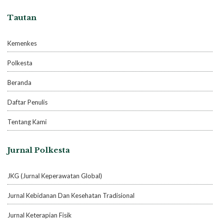
Tautan
Kemenkes
Polkesta
Beranda
Daftar Penulis
Tentang Kami
Jurnal Polkesta
JKG (Jurnal Keperawatan Global)
Jurnal Kebidanan Dan Kesehatan Tradisional
Jurnal Keterapian Fisik