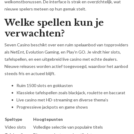
welkomstbonussen. De interface is strak en overzichtelijk, wat
nieuwe spelers meteen op hun gemak stelt.
Welke spellen kun je
verwachten?
Seven Casino beschikt over een ruim spelaanbod van topproviders
als NetEnt, Evolution Gaming, en Play’n GO. Je vindt hier slots,
tafelspellen, en een uitgebreid live casino met echte dealers.
Nieuwe releases worden actief toegevoegd, waardoor het aanbod
steeds fris en actueel blijft.
Ruim 1500 slots en gokkasten
Klassieke tafelspellen zoals blackjack, roulette en baccarat
Live casino met HD-streaming en diverse thema’s
Progressieve jackpots en game shows
Speltype
Hoogtepunten
Video slots
Volledige selectie van populaire titels