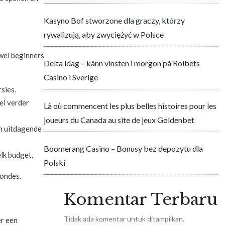
Kasyno Bof stworzone dla graczy, którzy
rywalizują, aby zwyciężyć w Polsce
owel beginners
Delta idag – känn vinsten i morgon på Roibets
Casino i Sverige
sies.
el verder
Là où commencent les plus belles histoires pour les
joueurs du Canada au site de jeux Goldenbet
en uitdagende
Boomerang Casino – Bonusy bez depozytu dla
elk budget.
Polski
rondes.
Komentar Terbaru
Tidak ada komentar untuk ditampilkan.
er een