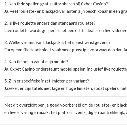
1. Kan ik de spellen gratis uitproberen bij 0xbet Casino?
Ja, veel roulette- en blackjackvarianten zijn beschikbaar in een g
2. Is live roulette anders dan standaard roulette?
Live roulette wordt gespeeld met een echte dealer en live videov
3. Welke variant van blackjack is het meest winstgevend?
European Blackjack biedt vaak meer gunstige voorwaarden dan Am
4. Kan ik spelen vanaf mijn mobiel?
Ja, 0xbet Casino ondersteunt mobiel spelen, inclusief live roulett
5. Zijn er specifieke inzetlimieten per variant?
Jazeker, er zijn tafels met lage en hoge limieten, zodat spelers m
Met dit overzicht ben je goed voorbereid om de roulette- en blac
en live ervaringen maakt het platform veelzijdig en aantrekkelijk