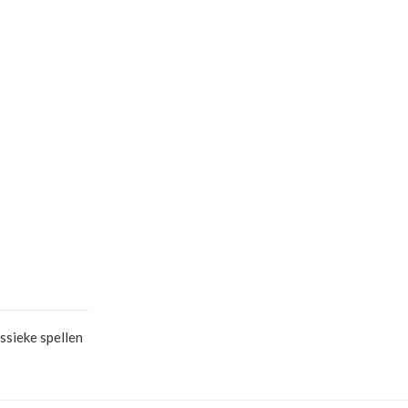
ssieke spellen