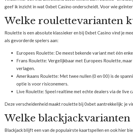
geef ik inzicht in wat 0xbet Casino onderscheidt. Voor wie geïntere
Welke roulettevarianten ku
Roulette is een absolute klassieker en bij 0xbet Casino vind je m
als gevorderde spelers aan:
Europees Roulette: De meest bekende variant met één enkele
Frans Roulette: Vergelijkbaar met Europees Roulette, maar m
verlagen.
Amerikaans Roulette: Met twee nullen (0 en 00) is de spann
optie is voor risiconemers.
Live Roulette: Speel realtime met echte dealers via de live c
Deze verscheidenheid maakt roulette bij 0xbet aantrekkelijk: je vin
Welke blackjackvarianten 
Blackjack blijft een van de populairste kaartspellen en ook hier bi