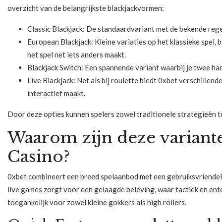
overzicht van de belangrijkste blackjackvormen:
Classic Blackjack: De standaardvariant met de bekende regel
European Blackjack: Kleine variaties op het klassieke spel, 
het spel net iets anders maakt.
Blackjack Switch: Een spannende variant waarbij je twee han
Live Blackjack: Net als bij roulette biedt 0xbet verschillend
interactief maakt.
Door deze opties kunnen spelers zowel traditionele strategieën t
Waarom zijn deze variante
Casino?
0xbet combineert een breed spelaanbod met een gebruiksvriendelij
live games zorgt voor een gelaagde beleving, waar tactiek en en
toegankelijk voor zowel kleine gokkers als high rollers.