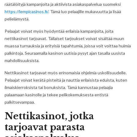
räätälöityjä kampanjoita ja aktiivista asiakaspalvelua suomeksi
https://lempicasinos.fi/
. Tämä luo pelaajille mukavuutta ja lisää
pelielämystä.
Pelaajat voivat myös hyödyntää erilaisia kampanjoita, joita
nettikasinot tarjoavat. Tällaiset tarjoukset voivat sisältää muun
muassa turnauksia ja erityisiä tapahtumia, joissa voit voittaa huimia
palkintoja. Seuraamalla kasinon uutisia pysyt ajan tasalla uusista
mahdollisuuksista.
Nettikasinot tarjoavat myös erinomaisia ohjelmia uskollisuudelle.
Pelaajat voivat kerätä pisteitä ja nauttia erilaisista eduista, kuten
ilmaiskierroksista tai bonuksista. Tämä kannustaa pelaajia
palaamaan kasinolle ja tekee pelikokemuksesta entistä
palkitsevampaa.
Nettikasinot, jotka
tarjoavat parasta