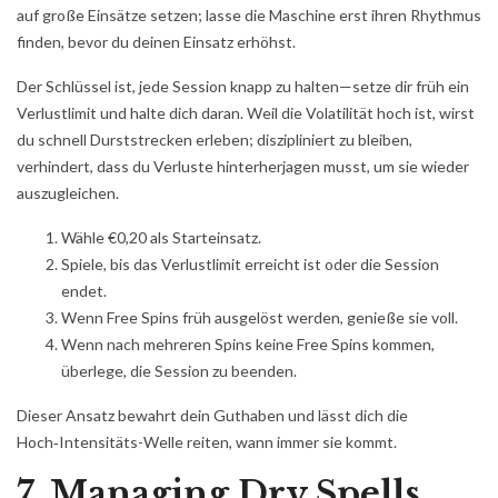
auf große Einsätze setzen; lasse die Maschine erst ihren Rhythmus
finden, bevor du deinen Einsatz erhöhst.
Der Schlüssel ist, jede Session knapp zu halten—setze dir früh ein
Verlustlimit und halte dich daran. Weil die Volatilität hoch ist, wirst
du schnell Durststrecken erleben; diszipliniert zu bleiben,
verhindert, dass du Verluste hinterherjagen musst, um sie wieder
auszugleichen.
Wähle €0,20 als Starteinsatz.
Spiele, bis das Verlustlimit erreicht ist oder die Session
endet.
Wenn Free Spins früh ausgelöst werden, genieße sie voll.
Wenn nach mehreren Spins keine Free Spins kommen,
überlege, die Session zu beenden.
Dieser Ansatz bewahrt dein Guthaben und lässt dich die
Hoch‑Intensitäts-Welle reiten, wann immer sie kommt.
7. Managing Dry Spells