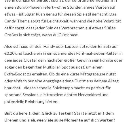
Wenn du nach einem Slot suchst, der sofortige Befriedigung in
engen Burst‑Phasen liefert—ohne Stundenlanges Warten auf
etwas—ist Sugar Rush genau für diesen Spielstil gemacht. Das
Candy-Thema sorgt für Leichtigkeit, während die hohe Volatilität
dafür sorgt, dass jeder Spin das Versprechen auf etwas Süßes
Großes in sich trägt, wenn du Glück hast.
Also schnapp dir dein Handy oder Laptop, setze den Einsatz auf
€0,20 und tauche ein in ein spannendes Fünf‑mal‑sieben-Gitter, in
dem jedes Cluster dein nächster großer Gewinn sein könnte oder
sogar den begehrten Multiplier-Spot auslöst, um einen
Extra‑Boost zu erhalten. Ob du eine kurze Mittagspause nutzt
oder einfach nur eine energiegeladene Flucht aus deinem Alltag
brauchst—dieses schnelle Spieltempo macht es perfekt für
spontane Sessions, die trotzdem echten Nervenkitzel und
potenzielle Belohnung bieten.
Bist du bereit, dein Glück zu testen? Starte jetzt mit dem
Drehen und sieh, wie viele süße Momente auf dich warten!