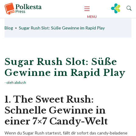
Blog
•
Sugar Rush Slot: Süße Gewinne im Rapid Play
Sugar Rush Slot: Süße
Gewinne im Rapid Play
- oleh abdush
1. The Sweet Rush:
Schnelle Gewinne in
einer 7×7 Candy-Welt
Wenn du Sugar Rush startest, fällt dir sofort das candy‑beladene