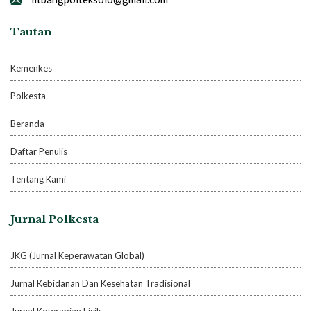
Tautan
Kemenkes
Polkesta
Beranda
Daftar Penulis
Tentang Kami
Jurnal Polkesta
JKG (Jurnal Keperawatan Global)
Jurnal Kebidanan Dan Kesehatan Tradisional