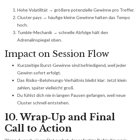
Hohe Volatilität → größere potenzielle Gewinne pro Treffer.
Cluster pays → häufige kleine Gewinne halten das Tempo
hoch.
Tumble-Mechanik → schnelle Abfolge hält den
Adrenalinspiegel oben.
Impact on Session Flow
Kurzzeitige Burst‑Gewinne sind befriedigend, weil jeder
Gewinn sofort erfolgt.
Das Risiko–Belohnungs-Verhältnis bleibt klar: Jetzt klein
zahlen, später vielleicht groß.
Du fühlst dich nie in langen Pausen gefangen, weil neue
Cluster schnell entstehen.
10. Wrap‑Up and Final
Call to Action