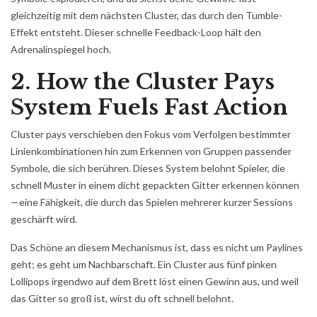
gleichzeitig mit dem nächsten Cluster, das durch den Tumble-
Effekt entsteht. Dieser schnelle Feedback-Loop hält den
Adrenalinspiegel hoch.
2. How the Cluster Pays
System Fuels Fast Action
Cluster pays verschieben den Fokus vom Verfolgen bestimmter
Linienkombinationen hin zum Erkennen von Gruppen passender
Symbole, die sich berühren. Dieses System belohnt Spieler, die
schnell Muster in einem dicht gepackten Gitter erkennen können
—eine Fähigkeit, die durch das Spielen mehrerer kurzer Sessions
geschärft wird.
Das Schöne an diesem Mechanismus ist, dass es nicht um Paylines
geht; es geht um Nachbarschaft. Ein Cluster aus fünf pinken
Lollipops irgendwo auf dem Brett löst einen Gewinn aus, und weil
das Gitter so groß ist, wirst du oft schnell belohnt.