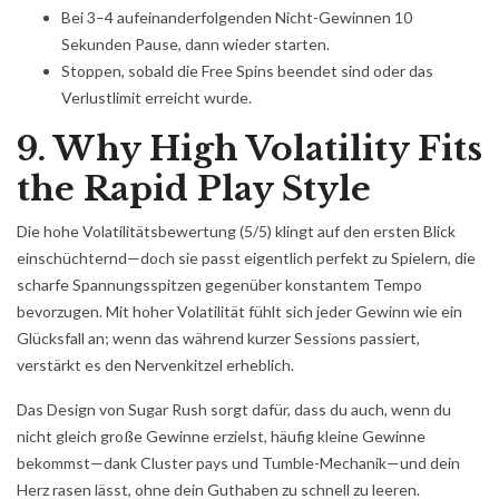
Bei 3–4 aufeinanderfolgenden Nicht-Gewinnen 10
Sekunden Pause, dann wieder starten.
Stoppen, sobald die Free Spins beendet sind oder das
Verlustlimit erreicht wurde.
9. Why High Volatility Fits
the Rapid Play Style
Die hohe Volatilitätsbewertung (5/5) klingt auf den ersten Blick
einschüchternd—doch sie passt eigentlich perfekt zu Spielern, die
scharfe Spannungsspitzen gegenüber konstantem Tempo
bevorzugen. Mit hoher Volatilität fühlt sich jeder Gewinn wie ein
Glücksfall an; wenn das während kurzer Sessions passiert,
verstärkt es den Nervenkitzel erheblich.
Das Design von Sugar Rush sorgt dafür, dass du auch, wenn du
nicht gleich große Gewinne erzielst, häufig kleine Gewinne
bekommst—dank Cluster pays und Tumble-Mechanik—und dein
Herz rasen lässt, ohne dein Guthaben zu schnell zu leeren.