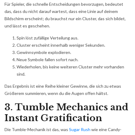
Für Spieler, die schnelle Entscheidungen bevorzugen, bedeutet
das, dass du nicht darauf wartest, dass eine Linie auf deinem
Bildschirm erscheint; du brauchst nur ein Cluster, das sich bildet,
und lässt es geschehen.
Spin löst zufällige Verteilung aus.
Cluster erscheint innerhalb weniger Sekunden.
Gewinnsymbole explodieren.
Neue Symbole fallen sofort nach.
Wiederholen, bis keine weiteren Cluster mehr vorhanden
sind.
Das Ergebnis ist eine Reihe kleiner Gewinne, die sich zu etwas
Größerem summieren, wenn du die Augen offen hältst.
3. Tumble Mechanics and
Instant Gratification
Die Tumble-Mechanik ist das, was
Sugar Rush
wie eine Candy-