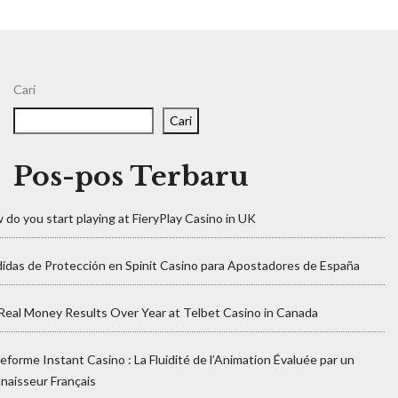
Cari
Cari
Pos-pos Terbaru
 do you start playing at FieryPlay Casino in UK
idas de Protección en Spinit Casino para Apostadores de España
Real Money Results Over Year at Telbet Casino in Canada
eforme Instant Casino : La Fluidité de l’Animation Évaluée par un
naisseur Français