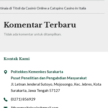
inaia di Titoli da Casinò Online a Catspins Casino in Italia
Komentar Terbaru
Tidak ada komentar untuk ditampilkan.
Kontak Kami
Poltekkes Kemenkes Surakarta
Pusat Penelitian dan Pengabdian Masyarakat
Jl. Letnan Jenderal Sutoyo, Mojosongo, Kec. Jebres, Kota
Surakarta, Jawa Tengah 57127
(0271) 856929
litbangpolteksolo@gmail.com