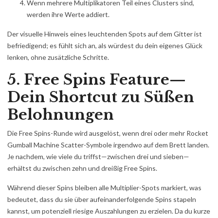
Wenn mehrere Multiplikatoren Teil eines Clusters sind,
werden ihre Werte addiert.
Der visuelle Hinweis eines leuchtenden Spots auf dem Gitter ist
befriedigend; es fühlt sich an, als würdest du dein eigenes Glück
lenken, ohne zusätzliche Schritte.
5. Free Spins Feature—
Dein Shortcut zu Süßen
Belohnungen
Die Free Spins-Runde wird ausgelöst, wenn drei oder mehr Rocket
Gumball Machine Scatter-Symbole irgendwo auf dem Brett landen.
Je nachdem, wie viele du triffst—zwischen drei und sieben—
erhältst du zwischen zehn und dreißig Free Spins.
Während dieser Spins bleiben alle Multiplier-Spots markiert, was
bedeutet, dass du sie über aufeinanderfolgende Spins stapeln
kannst, um potenziell riesige Auszahlungen zu erzielen. Da du kurze