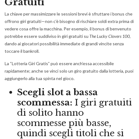
Gratuiti
La chiave per massimizzare le sessioni brevi è sfruttare i bonus che
offrono giri gratuiti—non c’è bisogno di rischiare soldi extra prima di
vedere cosa offre la macchina. Per esempio, il bonus di benvenuto
potrebbe essere suddiviso in giri gratuiti su
The Lucky Clovers 100
,
dando ai giocatori possibilità immediate di grandi vincite senza
toccare il bankroll.
La “Lotteria Giri Gratis” può essere anch’essa accessibile
rapidamente; anche se vinci solo un giro gratuito dalla lotteria, puoi
aggiungerlo alla tua spinta nel gioco.
Scegli slot a bassa
scommessa:
I giri gratuiti
di solito hanno
scommesse più basse,
quindi scegli titoli che si