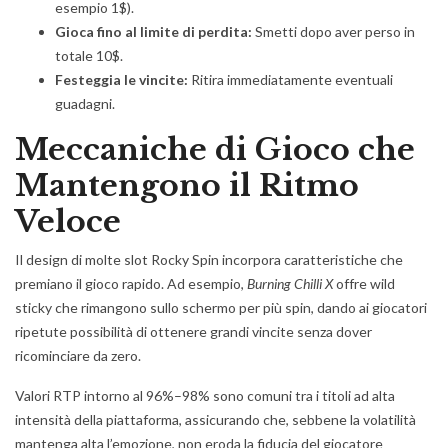
esempio 1$).
Gioca fino al limite di perdita:
Smetti dopo aver perso in
totale 10$.
Festeggia le vincite:
Ritira immediatamente eventuali
guadagni.
Meccaniche di Gioco che
Mantengono il Ritmo
Veloce
Il design di molte slot Rocky Spin incorpora caratteristiche che
premiano il gioco rapido. Ad esempio,
Burning Chilli X
offre wild
sticky che rimangono sullo schermo per più spin, dando ai giocatori
ripetute possibilità di ottenere grandi vincite senza dover
ricominciare da zero.
Valori RTP intorno al 96%–98% sono comuni tra i titoli ad alta
intensità della piattaforma, assicurando che, sebbene la volatilità
mantenga alta l’emozione, non eroda la fiducia del giocatore