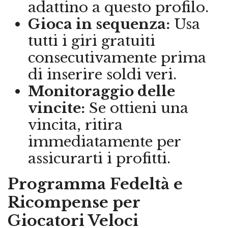
adattino a questo profilo.
Gioca in sequenza:
Usa
tutti i giri gratuiti
consecutivamente prima
di inserire soldi veri.
Monitoraggio delle
vincite:
Se ottieni una
vincita, ritira
immediatamente per
assicurarti i profitti.
Programma Fedeltà e
Ricompense per
Giocatori Veloci