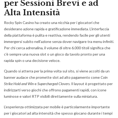
per Sessioni Brevi e ad
Alta Intensità
Rocky Spin Casino ha creato una nicchia per i giocatori che
desiderano azione rapida e gratificazione immediata. L’interfaccia
della piattaforma è pulita e reattiva, rendendo facile per gli utenti
immergersi subito nell’azione senza dover navigare tra menu infiniti.
Per chi cerca adrenalina, il volume di oltre 6.000 titoli significa che
c’è sempre una nuova slot o un gioco da tavolo pronto per una
rapida spin o una decisione veloce.
Quando si atterra per la prima volta sul sito, si viene accolti da un
banner audace che promette slot ad alto pagamento come
Coin
Strike Hold and Win
e
Supercharged Clovers
. Il layout è progettato per
indirizzarti verso giochi che offrono pagamenti rapidi, con icone
luminose e valori RTP visibili direttamente sulla miniatura.
L’esperienza ottimizzata per mobile è particolarmente importante
per i giocatori ad alta intensità che spesso giocano durante i tempi