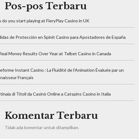
Pos-pos Terbaru
 do you start playing at FieryPlay Casino in UK
idas de Protección en Spinit Casino para Apostadores de España
Real Money Results Over Year at Telbet Casino in Canada
eforme Instant Casino : La Fluidité de l’Animation Évaluée par un
naisseur Français
inaia di Titoli da Casinò Online a Catspins Casino in Italia
Komentar Terbaru
Tidak ada komentar untuk ditampilkan.