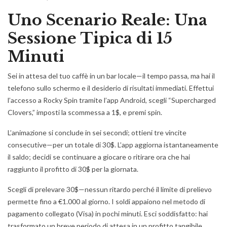
Uno Scenario Reale: Una
Sessione Tipica di 15
Minuti
Sei in attesa del tuo caffè in un bar locale—il tempo passa, ma hai il
telefono sullo schermo e il desiderio di risultati immediati. Effettui
l’accesso a Rocky Spin tramite l’app Android, scegli “Supercharged
Clovers,” imposti la scommessa a 1$, e premi spin.
L’animazione si conclude in sei secondi; ottieni tre vincite
consecutive—per un totale di 30$. L’app aggiorna istantaneamente
il saldo; decidi se continuare a giocare o ritirare ora che hai
raggiunto il profitto di 30$ per la giornata.
Scegli di prelevare 30$—nessun ritardo perché il limite di prelievo
permette fino a €1.000 al giorno. I soldi appaiono nel metodo di
pagamento collegato (Visa) in pochi minuti. Esci soddisfatto: hai
trasformato un breve periodo di attesa in un profitto tangibile