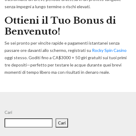
senza impegni a lungo termine o rischi elevati.
Ottieni il Tuo Bonus di
Benvenuto!
Se sei pronto per vincite rapide e pagamenti istantanei senza
passare ore davanti allo schermo, registrati su
Rocky Spin Casino
oggi stesso. Goditi fino a CA$3000 + 50 giri gratuiti sui tuoi primi
tre depositi—perfetto per testare le acque durante quei brevi
momenti di tempo libero ma con risultati in denaro reale.
Cari
Cari