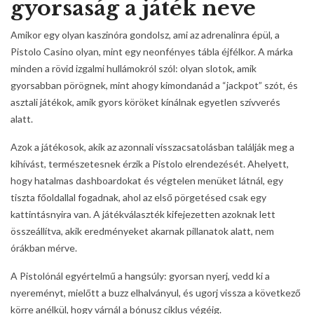
gyorsaság a játék neve
Amikor egy olyan kaszinóra gondolsz, ami az adrenalinra épül, a
Pistolo Casino olyan, mint egy neonfényes tábla éjfélkor. A márka
minden a rövid izgalmi hullámokról szól: olyan slotok, amik
gyorsabban pörögnek, mint ahogy kimondanád a “jackpot” szót, és
asztali játékok, amik gyors köröket kínálnak egyetlen szívverés
alatt.
Azok a játékosok, akik az azonnali visszacsatolásban találják meg a
kihívást, természetesnek érzik a Pistolo elrendezését. Ahelyett,
hogy hatalmas dashboardokat és végtelen menüket látnál, egy
tiszta főoldallal fogadnak, ahol az első pörgetésed csak egy
kattintásnyira van. A játékválaszték kifejezetten azoknak lett
összeállítva, akik eredményeket akarnak pillanatok alatt, nem
órákban mérve.
A Pistolónál egyértelmű a hangsúly: gyorsan nyerj, vedd ki a
nyereményt, mielőtt a buzz elhalványul, és ugorj vissza a következő
körre anélkül, hogy várnál a bónusz ciklus végéig.