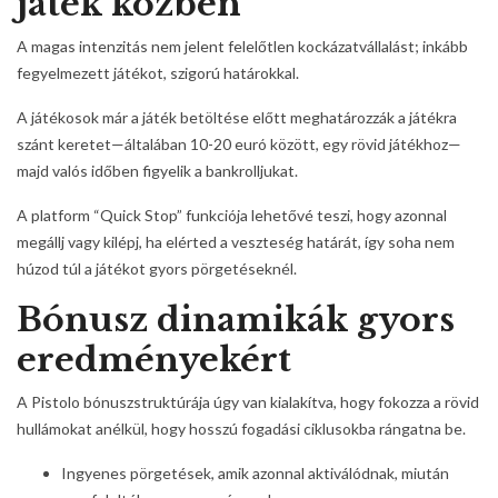
játék közben
A magas intenzitás nem jelent felelőtlen kockázatvállalást; inkább
fegyelmezett játékot, szigorú határokkal.
A játékosok már a játék betöltése előtt meghatározzák a játékra
szánt keretet—általában 10-20 euró között, egy rövid játékhoz—
majd valós időben figyelik a bankrolljukat.
A platform “Quick Stop” funkciója lehetővé teszi, hogy azonnal
megállj vagy kilépj, ha elérted a veszteség határát, így soha nem
húzod túl a játékot gyors pörgetéseknél.
Bónusz dinamikák gyors
eredményekért
A Pistolo bónuszstruktúrája úgy van kialakítva, hogy fokozza a rövid
hullámokat anélkül, hogy hosszú fogadási ciklusokba rángatna be.
Ingyenes pörgetések, amik azonnal aktiválódnak, miután