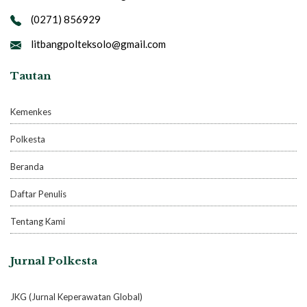
(0271) 856929
litbangpolteksolo@gmail.com
Tautan
Kemenkes
Polkesta
Beranda
Daftar Penulis
Tentang Kami
Jurnal Polkesta
JKG (Jurnal Keperawatan Global)