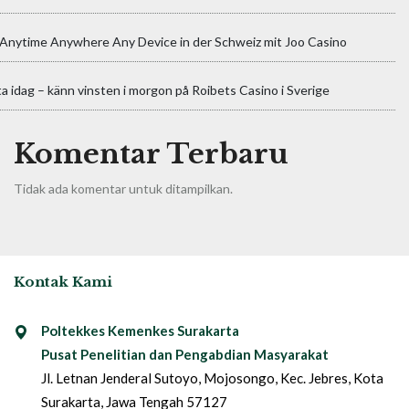
 Anytime Anywhere Any Device in der Schweiz mit Joo Casino
a idag – känn vinsten i morgon på Roibets Casino i Sverige
Komentar Terbaru
Tidak ada komentar untuk ditampilkan.
Kontak Kami
Poltekkes Kemenkes Surakarta
Pusat Penelitian dan Pengabdian Masyarakat
Jl. Letnan Jenderal Sutoyo, Mojosongo, Kec. Jebres, Kota
Surakarta, Jawa Tengah 57127