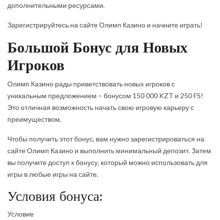
дополнительными ресурсами.
Зарегистрируйтесь на сайте Олимп Казино и начните играть!
Большой Бонус для Новых
Игроков
Олимп Казино рады приветствовать новых игроков с
уникальным предложением – бонусом 150 000 KZT и 250 FS!
Это отличная возможность начать свою игровую карьеру с
преимуществом.
Чтобы получить этот бонус, вам нужно зарегистрироваться на
сайте Олимп Казино и выполнить минимальный депозит. Затем
вы получите доступ к бонусу, который можно использовать для
игры в любые игры на сайте.
Условия бонуса:
Условие