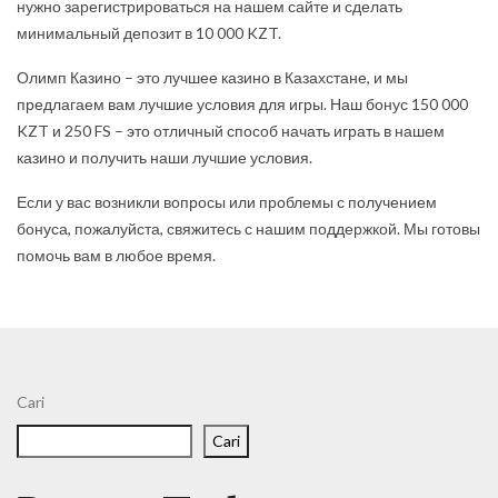
нужно зарегистрироваться на нашем сайте и сделать
минимальный депозит в 10 000 KZT.
Олимп Казино – это лучшее казино в Казахстане, и мы
предлагаем вам лучшие условия для игры. Наш бонус 150 000
KZT и 250 FS – это отличный способ начать играть в нашем
казино и получить наши лучшие условия.
Если у вас возникли вопросы или проблемы с получением
бонуса, пожалуйста, свяжитесь с нашим поддержкой. Мы готовы
помочь вам в любое время.
Cari
Cari