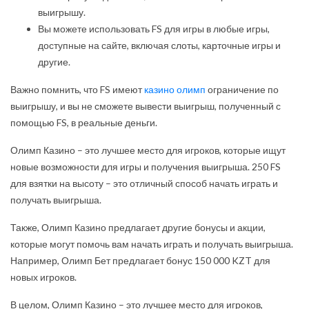
выигрышу.
Вы можете использовать FS для игры в любые игры,
доступные на сайте, включая слоты, карточные игры и
другие.
Важно помнить, что FS имеют
казино олимп
ограничение по
выигрышу, и вы не сможете вывести выигрыш, полученный с
помощью FS, в реальные деньги.
Олимп Казино – это лучшее место для игроков, которые ищут
новые возможности для игры и получения выигрыша. 250 FS
для взятки на высоту – это отличный способ начать играть и
получать выигрыша.
Также, Олимп Казино предлагает другие бонусы и акции,
которые могут помочь вам начать играть и получать выигрыша.
Например, Олимп Бет предлагает бонус 150 000 KZT для
новых игроков.
В целом, Олимп Казино – это лучшее место для игроков,