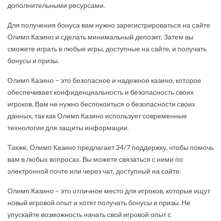
дополнительными ресурсами.
Для получения бонуса вам нужно зарегистрироваться на сайте
Олимп Казино и сделать минимальный депозит. Затем вы
сможете играть в любые игры, доступные на сайте, и получать
бонусы и призы.
Олимп Казино – это безопасное и надежное казино, которое
обеспечивает конфиденциальность и безопасность своих
игроков. Вам не нужно беспокоиться о безопасности своих
данных, так как Олимп Казино использует современные
технологии для защиты информации.
Также, Олимп Казино предлагает 24/7 поддержку, чтобы помочь
вам в любых вопросах. Вы можете связаться с ними по
электронной почте или через чат, доступный на сайте.
Олимп Казино – это отличное место для игроков, которые ищут
новый игровой опыт и хотят получать бонусы и призы. Не
упускайте возможность начать свой игровой опыт с