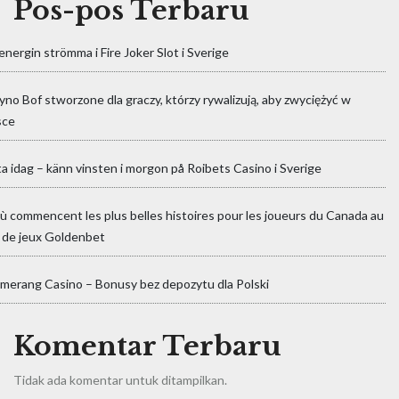
Pos-pos Terbaru
energin strömma i Fire Joker Slot i Sverige
yno Bof stworzone dla graczy, którzy rywalizują, aby zwyciężyć w
sce
a idag – känn vinsten i morgon på Roibets Casino i Sverige
où commencent les plus belles histoires pour les joueurs du Canada au
e de jeux Goldenbet
merang Casino – Bonusy bez depozytu dla Polski
Komentar Terbaru
Tidak ada komentar untuk ditampilkan.