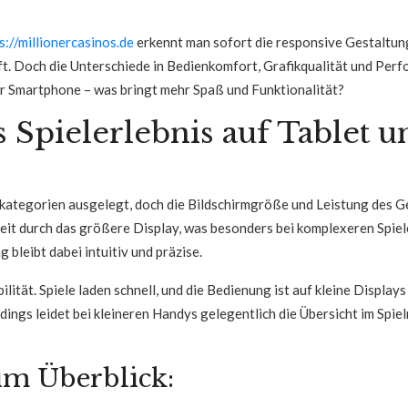
s://millionercasinos.de
erkennt man sofort die responsive Gestaltun
uft. Doch die Unterschiede in Bedienkomfort, Grafikqualität und Per
der Smartphone – was bringt mehr Spaß und Funktionalität?
 Spielerlebnis auf Tablet u
ekategorien ausgelegt, doch die Bildschirmgröße und Leistung des G
keit durch das größere Display, was besonders bei komplexeren Spie
 bleibt dabei intuitiv und präzise.
ität. Spiele laden schnell, und die Bedienung ist auf kleine Displays
ings leidet bei kleineren Handys gelegentlich die Übersicht im Spie
 im Überblick: