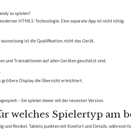
Handy zu spielen?
 moderner HTML5-Technologie. Eine separate App ist nicht nötig.
ssetzung ist die Qualifikation, nicht das Gerät.
en und Transaktionen auf allen Geräten geschützt sind.
?
as größere Display die Übersicht erleichtert.
ngespielt – Sie spielen immer mit der neuesten Version.
für welches Spielertyp am b
ig und flexibel. Tablets punkten mit Komfort und Details, während H