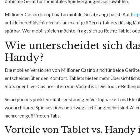
optimale Gerät für Ihr mobiles Spielvergnügen auszuwählen.
Millioner Casino ist optimal an mobile Geräte angepasst. Auf
http
auf kleinen Bildschirmen als auch auf größeren Tablets flüssig lä
spürbar. Wer mobil spielen möchte, fragt sich zu Recht: Tablet o
Wie unterscheidet sich das
Handy?
Die mobilen Versionen von Millioner Casino sind für beide Gerät
entscheiden über den Komfort. Tablets bieten mehr Übersichtlich
Slots oder Live-Casino-Titeln von Vorteil ist. Die Touch-Bedienung
Smartphones punkten mit ihrer ständigen Verfügbarkeit und Flexibil
wodurch kurze Spielsessions unterwegs sehr angenehm sind. Allerd
mehreren geöffneten Tabs.
Vorteile von Tablet vs. Handy