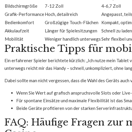
Bildschirmgröße
7-12 Zoll
4-6,7 Zoll
Grafik-Performance
Hoch, detailreich
Angepasst, teil
Bedienkomfort
Großzügige Touch-Flächen
Kompakt, optim
Akkulaufzeit
Länger für Spielesitzungen
Schnell zu laden
Mobilität
Weniger handlich unterwegs
Sehr flexibel un
Praktische Tipps für mobi
Ein erfahrener Spieler berichtete kürzlich: „Ich nutze mein Tablet
unterwegs reicht mir das Handy – schnell, unkompliziert, ohne lang
Dabei sollte man nicht vergessen, dass die Wahl des Geräts auch 
Wenn Sie Wert auf grafisch anspruchsvolle Slots oder Live-Sp
Für spontane Einsätze und maximale Flexibilität ist das Sm
Beide Geräte profitieren von der starken Serverinfrastruktu
FAQ: Häufige Fragen zur 