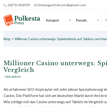
(0271) 856929
litbangpolteksolo@gmail.com
Kategori
Penulis
Blog
•
Millioner Casino unterwegs: Spielerlebnis auf Tablets und Han
Millioner Casino unterwegs: Sp
Vergleich
- oleh abdush
Als erfahrener SEO-Kopirạyter mit zehn Jahren Spezialisierung im
Casino. Die Plattform hat sich am deutschen Markt durch ihre bre
Wie schlägt sich das Casino unterwegs auf Tablets im Vergleich zu 