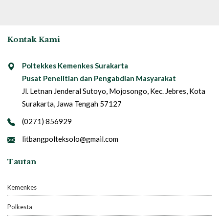
Kontak Kami
Poltekkes Kemenkes Surakarta
Pusat Penelitian dan Pengabdian Masyarakat
Jl. Letnan Jenderal Sutoyo, Mojosongo, Kec. Jebres, Kota
Surakarta, Jawa Tengah 57127
(0271) 856929
litbangpolteksolo@gmail.com
Tautan
Kemenkes
Polkesta