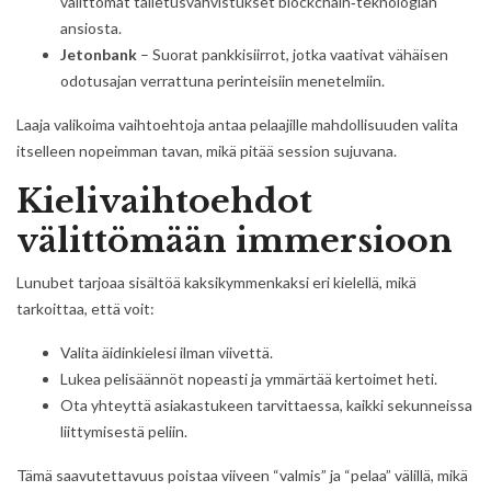
välittömät talletusvahvistukset blockchain‑teknologian
ansiosta.
Jetonbank
– Suorat pankkisiirrot, jotka vaativat vähäisen
odotusajan verrattuna perinteisiin menetelmiin.
Laaja valikoima vaihtoehtoja antaa pelaajille mahdollisuuden valita
itselleen nopeimman tavan, mikä pitää session sujuvana.
Kielivaihtoehdot
välittömään immersioon
Lunubet tarjoaa sisältöä kaksikymmenkaksi eri kielellä, mikä
tarkoittaa, että voit:
Valita äidinkielesi ilman viivettä.
Lukea pelisäännöt nopeasti ja ymmärtää kertoimet heti.
Ota yhteyttä asiakastukeen tarvittaessa, kaikki sekunneissa
liittymisestä peliin.
Tämä saavutettavuus poistaa viiveen “valmis” ja “pelaa” välillä, mikä