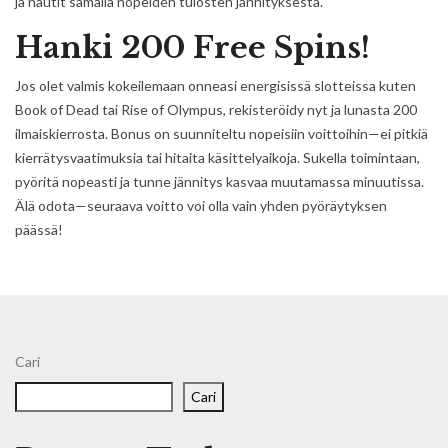
ja nautit samalla nopeiden tulosten jännityksestä.
Hanki 200 Free Spins!
Jos olet valmis kokeilemaan onneasi energisissä slotteissa kuten
Book of Dead tai Rise of Olympus, rekisteröidy nyt ja lunasta 200
ilmaiskierrosta. Bonus on suunniteltu nopeisiin voittoihin—ei pitkiä
kierrätysvaatimuksia tai hitaita käsittelyaikoja. Sukella toimintaan,
pyöritä nopeasti ja tunne jännitys kasvaa muutamassa minuutissa.
Älä odota—seuraava voitto voi olla vain yhden pyöräytyksen
päässä!
Cari
Cari