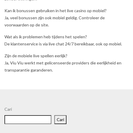
Kan ik bonussen gebruiken in het live casino op mobiel?
Ja, veel bonussen zijn ook mobiel geldig. Controleer de
voorwaarden op de site.
Wat als ik problemen heb tijdens het spelen?
De klantenservice is via live chat 24/7 bereikbaar, ook op mobiel.
Zijn de mobiele live spellen eerlijk?
Ja, Viu Viu werkt met gelicenseerde providers die eerlijkheid en
transparantie garanderen.
Cari
Cari