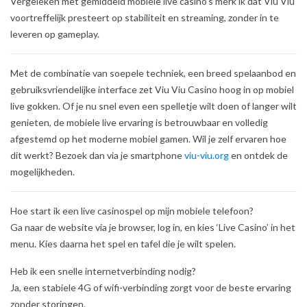
Vergeleken met gemiddeld mobiele live casino’s merk ik dat Viu Viu
voortreffelijk presteert op stabiliteit en streaming, zonder in te
leveren op gameplay.
Met de combinatie van soepele techniek, een breed spelaanbod en
gebruiksvriendelijke interface zet Viu Viu Casino hoog in op mobiel
live gokken. Of je nu snel even een spelletje wilt doen of langer wilt
genieten, de mobiele live ervaring is betrouwbaar en volledig
afgestemd op het moderne mobiel gamen. Wil je zelf ervaren hoe
dit werkt? Bezoek dan via je smartphone
viu-viu.org
en ontdek de
mogelijkheden.
Hoe start ik een live casinospel op mijn mobiele telefoon?
Ga naar de website via je browser, log in, en kies ‘Live Casino’ in het
menu. Kies daarna het spel en tafel die je wilt spelen.
Heb ik een snelle internetverbinding nodig?
Ja, een stabiele 4G of wifi-verbinding zorgt voor de beste ervaring
zonder storingen.