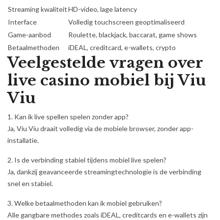
Streaming kwaliteit
HD-video, lage latency
Interface
Volledig touchscreen geoptimaliseerd
Game-aanbod
Roulette, blackjack, baccarat, game shows
Betaalmethoden
iDEAL, creditcard, e-wallets, crypto
Veelgestelde vragen over
live casino mobiel bij Viu
Viu
1. Kan ik live spellen spelen zonder app?
Ja, Viu Viu draait volledig via de mobiele browser, zonder app-
installatie.
2. Is de verbinding stabiel tijdens mobiel live spelen?
Ja, dankzij geavanceerde streamingtechnologie is de verbinding
snel en stabiel.
3. Welke betaalmethoden kan ik mobiel gebruiken?
Alle gangbare methodes zoals iDEAL, creditcards en e-wallets zijn