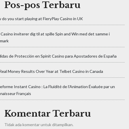
Pos-pos Terbaru
 do you start playing at FieryPlay Casino in UK
Casino inviterer dig til at spille Spin and Win med det samme i
mark
idas de Protección en Spinit Casino para Apostadores de España
Real Money Results Over Year at Telbet Casino in Canada
eforme Instant Casino : La Fluidité de l’Animation Évaluée par un
naisseur Français
Komentar Terbaru
Tidak ada komentar untuk ditampilkan.