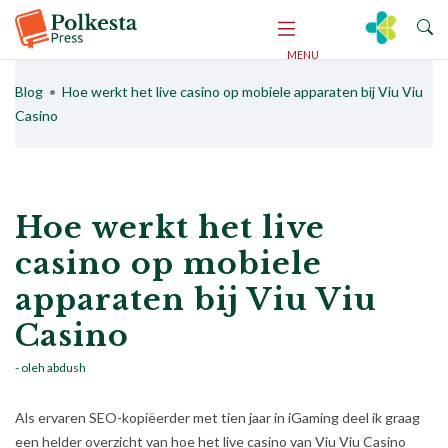
Blog
•
Hoe werkt het live casino op mobiele apparaten bij Viu Viu
Casino
Hoe werkt het live
casino op mobiele
apparaten bij Viu Viu
Casino
- oleh abdush
Als ervaren SEO-kopiëerder met tien jaar in iGaming deel ik graag
een helder overzicht van hoe het live casino van Viu Viu Casino