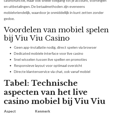
casinofunctie, maar ook snelle toegang tot je account, stortingen
en uitbetalingen. De betaalmethoden zijn eveneens
mobielvriendelijk, waardoor je onmiddellijk in kunt zetten zonder
gedoe.
Voordelen van mobiel spelen
bij Viu Viu Casino
Geen app-installatie nodig, direct spelen via browser
Dedicated mobiele interface voor live casino
Snel wisselen tussen live spellen en promoties
Responsieve layout voor optimaal overzicht
Directe klantenservice via chat, ook vanaf mobiel
Tabel: Technische
aspecten van het live
casino mobiel bij Viu Viu
Aspect
Kenmerk