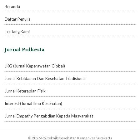
Beranda
Daftar Penulis
Tentang Kami
Jurnal Polkesta
JKG (Jurnal Keperawatan Global)
Jurnal Kebidanan Dan Kesehatan Tradisional
Jurnal Keterapian Fisik
Interest (Jurnal Ilmu Kesehatan)
Jurnal Empathy Pengabdian Kepada Masyarakat
© 2026 Politeknik Kesehatan Kemenkes Surakarta