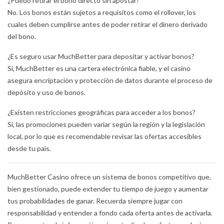
¿Puedo retirar el bono directo sin apostar?
No. Los bonos están sujetos a requisitos como el rollover, los
cuales deben cumplirse antes de poder retirar el dinero derivado
del bono.
¿Es seguro usar MuchBetter para depositar y activar bonos?
Sí, MuchBetter es una cartera electrónica fiable, y el casino
asegura encriptación y protección de datos durante el proceso de
depósito y uso de bonos.
¿Existen restricciones geográficas para acceder a los bonos?
Sí, las promociones pueden variar según la región y la legislación
local, por lo que es recomendable revisar las ofertas accesibles
desde tu país.
MuchBetter Casino ofrece un sistema de bonos competitivo que,
bien gestionado, puede extender tu tiempo de juego y aumentar
tus probabilidades de ganar. Recuerda siempre jugar con
responsabilidad y entender a fondo cada oferta antes de activarla.