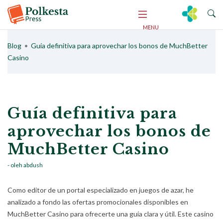
Blog
•
Guía definitiva para aprovechar los bonos de MuchBetter
Casino
Guía definitiva para
aprovechar los bonos de
MuchBetter Casino
- oleh abdush
Como editor de un portal especializado en juegos de azar, he
analizado a fondo las ofertas promocionales disponibles en
MuchBetter Casino para ofrecerte una guía clara y útil. Este casino