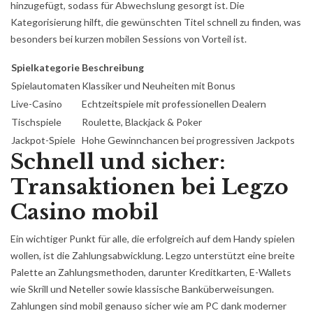
hinzugefügt, sodass für Abwechslung gesorgt ist. Die
Kategorisierung hilft, die gewünschten Titel schnell zu finden, was
besonders bei kurzen mobilen Sessions von Vorteil ist.
Spielkategorie
Beschreibung
Spielautomaten
Klassiker und Neuheiten mit Bonus
Live-Casino
Echtzeitspiele mit professionellen Dealern
Tischspiele
Roulette, Blackjack & Poker
Jackpot-Spiele
Hohe Gewinnchancen bei progressiven Jackpots
Schnell und sicher:
Transaktionen bei Legzo
Casino mobil
Ein wichtiger Punkt für alle, die erfolgreich auf dem Handy spielen
wollen, ist die Zahlungsabwicklung. Legzo unterstützt eine breite
Palette an Zahlungsmethoden, darunter Kreditkarten, E-Wallets
wie Skrill und Neteller sowie klassische Banküberweisungen.
Zahlungen sind mobil genauso sicher wie am PC dank moderner