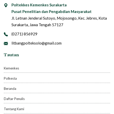
Poltekkes Kemenkes Surakarta
Pusat Penelitian dan Pengabdian Masyarakat
Jl. Letnan Jenderal Sutoyo, Mojosongo, Kec. Jebres, Kota
Surakarta, Jawa Tengah 57127
(0271) 856929
litbangpolteksolo@gmail.com
Tautan
Kemenkes
Polkesta
Beranda
Daftar Penulis
Tentang Kami