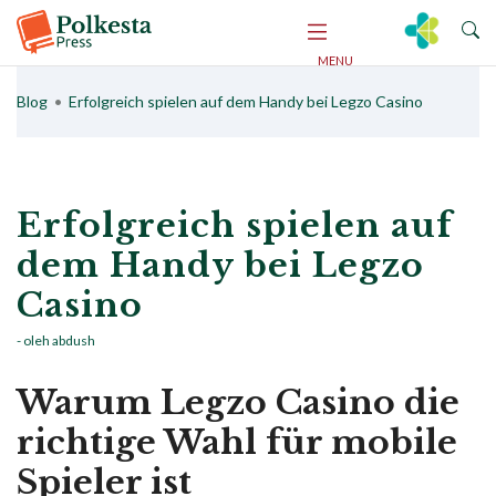
Blog
•
Erfolgreich spielen auf dem Handy bei Legzo Casino
Erfolgreich spielen auf
dem Handy bei Legzo
Casino
- oleh abdush
Warum Legzo Casino die
richtige Wahl für mobile
Spieler ist