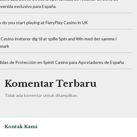
nvenida exclusivo para España
 do you start playing at FieryPlay Casino in UK
Casino inviterer dig til at spille Spin and Win med det samme i
mark
idas de Protección en Spinit Casino para Apostadores de España
Komentar Terbaru
Tidak ada komentar untuk ditampilkan.
Kontak Kami