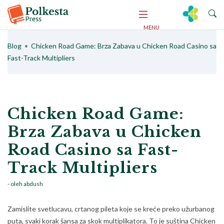
Blog
•
Chicken Road Game: Brza Zabava u Chicken Road Casino sa
Fast-Track Multipliers
Chicken Road Game:
Brza Zabava u Chicken
Road Casino sa Fast-
Track Multipliers
- oleh abdush
Zamislite svetlucavu, crtanog pileta koje se kreće preko užurbanog
puta, svaki korak šansa za skok multiplikatora. To je suština Chicken