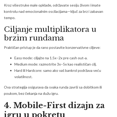
Kroz višestruke male opklade, održavate sesiju živom i imate
kontrolu nad emocionalnim oscilacijama—ključ za brz i zabavan
tempo.
Ciljanje multiplikatora u
brzim rundama
Praktičan pristup je da rano postavite konzervativne ciljeve:
Easy mode: ciljajte na 1.5x–2x pre cash out‑a.
Medium mode: razmotrite 3x–5x kao realističan cilj.
Hard ili Hardcore: samo ako vaš bankrol podržava veću
volatilnost.
Ova strategija osigurava da svaka runda završi sa dobitkom ili
poukom, bez čekanja na dužu igru.
4. Mobile-First dizajn za
igru u pokretu