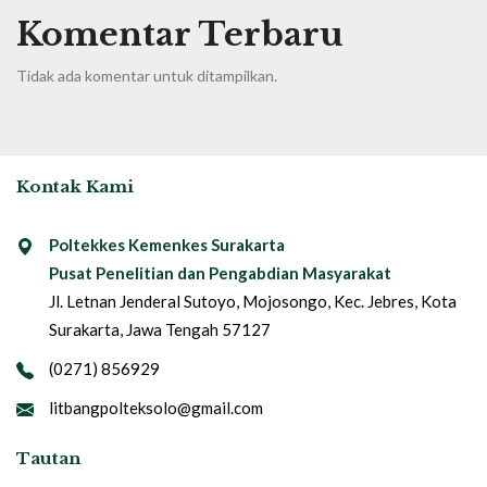
Komentar Terbaru
Tidak ada komentar untuk ditampilkan.
Kontak Kami
Poltekkes Kemenkes Surakarta
Pusat Penelitian dan Pengabdian Masyarakat
Jl. Letnan Jenderal Sutoyo, Mojosongo, Kec. Jebres, Kota
Surakarta, Jawa Tengah 57127
(0271) 856929
litbangpolteksolo@gmail.com
Tautan