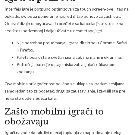
Interfejs igre je potpuno optimizovan za touch screen‑ove—tap na
opklade, swipe za pomeranje napred ili tap ponovo za cash out.
Odzivni dizajn omogućava da pređete sa kancelarijske stolice na
sedište u podzemnoj i dalje uživate u nesmetanoj igri.
Nije potrebna preuzimanja; igrate direktno u Chrome, Safari
ili Firefox.
Paleta boja ostaje svetla i jasna čak i na manjim ekranima.
Potrošnja baterije ostaje niska zahvaljujući efikasnom
kodiranju.
Ova mobilna prilagođenost odlično se uklapa sa kratkim sesijama—
samo jedan tap za početak, drugi za zaustavljanje, i završili ste pre
nego što dođe sledeća kafa.
Zašto mobilni igrači to
obožavaju
Igrači navode da taktilni osećaj tapkanja za napredovanje deluje