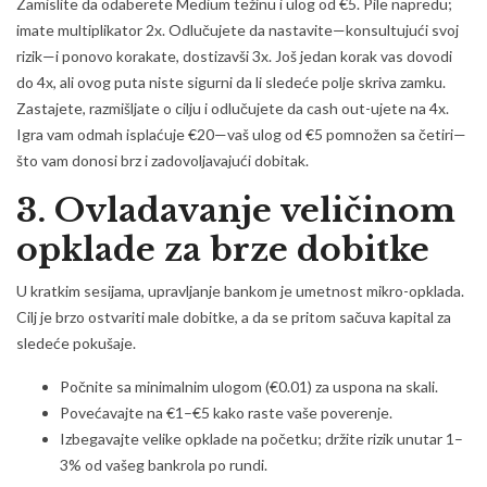
Zamislite da odaberete Medium težinu i ulog od €5. Pile napredu;
imate multiplikator 2x. Odlučujete da nastavite—konsultujući svoj
rizik—i ponovo korakate, dostizavši 3x. Još jedan korak vas dovodi
do 4x, ali ovog puta niste sigurni da li sledeće polje skriva zamku.
Zastajete, razmišljate o cilju i odlučujete da cash out-ujete na 4x.
Igra vam odmah isplaćuje €20—vaš ulog od €5 pomnožen sa četiri—
što vam donosi brz i zadovoljavajući dobitak.
3. Ovladavanje veličinom
opklade za brze dobitke
U kratkim sesijama, upravljanje bankom je umetnost mikro-opklada.
Cilj je brzo ostvariti male dobitke, a da se pritom sačuva kapital za
sledeće pokušaje.
Počnite sa minimalnim ulogom (€0.01) za uspona na skali.
Povećavajte na €1–€5 kako raste vaše poverenje.
Izbegavajte velike opklade na početku; držite rizik unutar 1–
3% od vašeg bankrola po rundi.