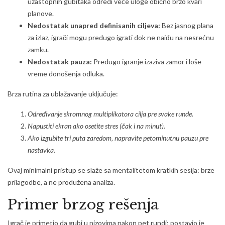
uzastopnih gubitaka odredi veće uloge obično brzo kvari
planove.
Nedostatak unapred definisanih ciljeva:
Bez jasnog plana
za izlaz, igrači mogu predugo igrati dok ne naiđu na nesrećnu
zamku.
Nedostatak pauza:
Predugo igranje izaziva zamor i loše
vreme donošenja odluka.
Brza rutina za ublažavanje uključuje:
Određivanje skromnog multiplikatora cilja pre svake runde.
Napustiti ekran ako osetite stres (čak i na minut).
Ako izgubite tri puta zaredom, napravite petominutnu pauzu pre
nastavka.
Ovaj minimalni pristup se slaže sa mentalitetom kratkih sesija: brze
prilagodbe, a ne produžena analiza.
Primer brzog rešenja
Igrač je primetio da gubi u nizovima nakon pet rundi; postavio je