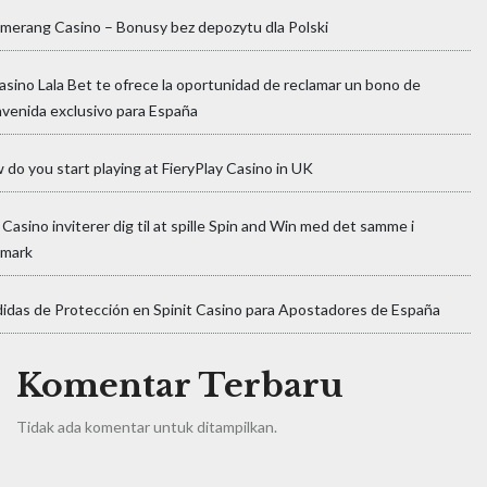
merang Casino – Bonusy bez depozytu dla Polski
asino Lala Bet te ofrece la oportunidad de reclamar un bono de
nvenida exclusivo para España
 do you start playing at FieryPlay Casino in UK
Casino inviterer dig til at spille Spin and Win med det samme i
mark
idas de Protección en Spinit Casino para Apostadores de España
Komentar Terbaru
Tidak ada komentar untuk ditampilkan.