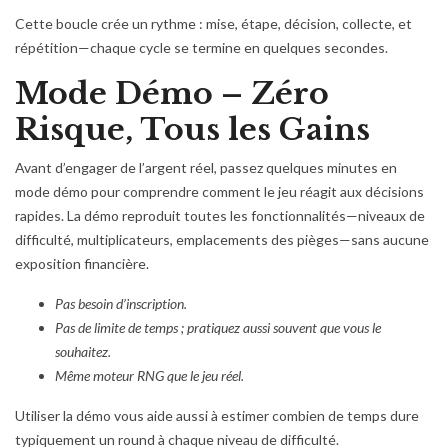
Cette boucle crée un rythme : mise, étape, décision, collecte, et
répétition—chaque cycle se termine en quelques secondes.
Mode Démo – Zéro
Risque, Tous les Gains
Avant d’engager de l’argent réel, passez quelques minutes en
mode démo pour comprendre comment le jeu réagit aux décisions
rapides. La démo reproduit toutes les fonctionnalités—niveaux de
difficulté, multiplicateurs, emplacements des pièges—sans aucune
exposition financière.
Pas besoin d’inscription.
Pas de limite de temps ; pratiquez aussi souvent que vous le
souhaitez.
Même moteur RNG que le jeu réel.
Utiliser la démo vous aide aussi à estimer combien de temps dure
typiquement un round à chaque niveau de difficulté.