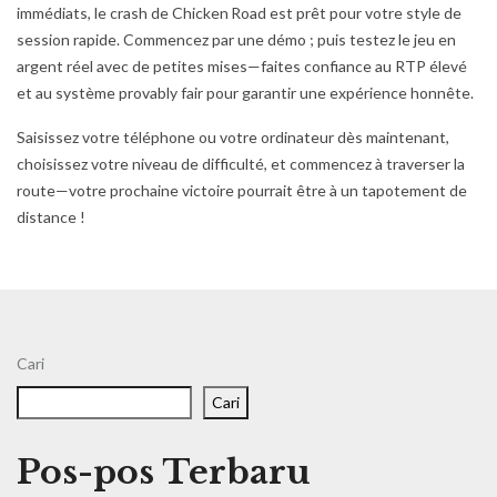
immédiats, le crash de Chicken Road est prêt pour votre style de
session rapide. Commencez par une démo ; puis testez le jeu en
argent réel avec de petites mises—faites confiance au RTP élevé
et au système provably fair pour garantir une expérience honnête.
Saisissez votre téléphone ou votre ordinateur dès maintenant,
choisissez votre niveau de difficulté, et commencez à traverser la
route—votre prochaine victoire pourrait être à un tapotement de
distance !
Cari
Cari
Pos-pos Terbaru