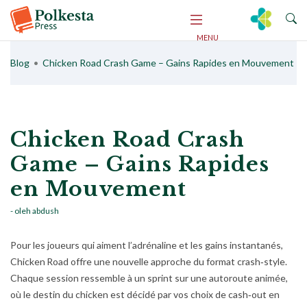
Blog
•
Chicken Road Crash Game – Gains Rapides en Mouvement
Chicken Road Crash
Game – Gains Rapides
en Mouvement
- oleh abdush
Pour les joueurs qui aiment l’adrénaline et les gains instantanés,
Chicken Road offre une nouvelle approche du format crash‑style.
Chaque session ressemble à un sprint sur une autoroute animée,
où le destin du chicken est décidé par vos choix de cash‑out en