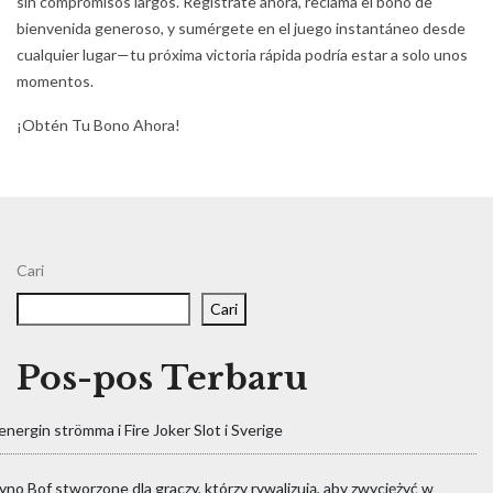
sin compromisos largos. Regístrate ahora, reclama el bono de
bienvenida generoso, y sumérgete en el juego instantáneo desde
cualquier lugar—tu próxima victoria rápida podría estar a solo unos
momentos.
¡Obtén Tu Bono Ahora!
Cari
Cari
Pos-pos Terbaru
energin strömma i Fire Joker Slot i Sverige
yno Bof stworzone dla graczy, którzy rywalizują, aby zwyciężyć w