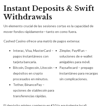
Instant Deposits & Swift
Withdrawals
Un elemento crucial de las sesiones cortas es la capacidad de
mover fondos rápidamente—tanto en como fuera.
Cashed Casino ofrece una matriz de pagos extensa:
Interac, Visa, MasterCard –
Zimpler, Pay4Fun –
pagos instantáneos con
soluciones de e-wallet
tarjeta bancaria.
amigables para móvil.
Bitcoin, Dogecoin, Litecoin –
Paysafecard – prepago
depósitos en crypto
instantáneo para recargas
procesados en minutos.
sin complicaciones.
Tether, BinancePay –
opciones de stablecoin para
transferencias rápidas.
El depósito mínimo comienza en €10 (o equivalente local),