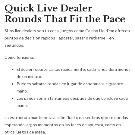
Quick Live Dealer
Rounds That Fit the Pace
Si los live dealers son tu cosa, juegos como Casino Hold’em ofrecen
puntos de decisión rápidos—apostar, pasar o retirarse—en
segundos.
Cómo funciona:
El dealer reparte cartas rápidamente; cada ronda dura menos
de un minuto.
Puedes saltarte rondas en lugar de esperar a la siguiente
mano.
Los pagos son instantáneos después de que concluye cada
mano.
La estructura mantiene la acción fluida; no sentirás que te quedas
esperando largos momentos en las fases de apuesta, como en
otros juegos de mesa.