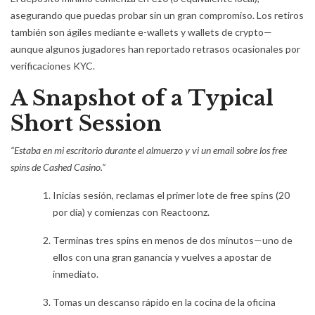
asegurando que puedas probar sin un gran compromiso. Los retiros
también son ágiles mediante e-wallets y wallets de crypto—
aunque algunos jugadores han reportado retrasos ocasionales por
verificaciones KYC.
A Snapshot of a Typical
Short Session
“Estaba en mi escritorio durante el almuerzo y vi un email sobre los free
spins de Cashed Casino.”
Inicias sesión, reclamas el primer lote de free spins (20
por día) y comienzas con Reactoonz.
Terminas tres spins en menos de dos minutos—uno de
ellos con una gran ganancia y vuelves a apostar de
inmediato.
Tomas un descanso rápido en la cocina de la oficina