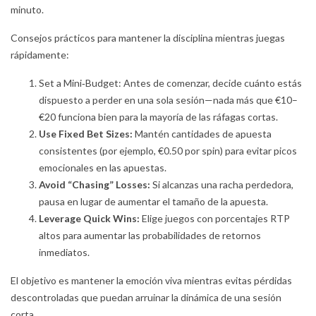
minuto.
Consejos prácticos para mantener la disciplina mientras juegas
rápidamente:
Set a Mini‑Budget: Antes de comenzar, decide cuánto estás
dispuesto a perder en una sola sesión—nada más que €10–
€20 funciona bien para la mayoría de las ráfagas cortas.
Use Fixed Bet Sizes:
Mantén cantidades de apuesta
consistentes (por ejemplo, €0.50 por spin) para evitar picos
emocionales en las apuestas.
Avoid “Chasing” Losses:
Si alcanzas una racha perdedora,
pausa en lugar de aumentar el tamaño de la apuesta.
Leverage Quick Wins:
Elige juegos con porcentajes RTP
altos para aumentar las probabilidades de retornos
inmediatos.
El objetivo es mantener la emoción viva mientras evitas pérdidas
descontroladas que puedan arruinar la dinámica de una sesión
corta.