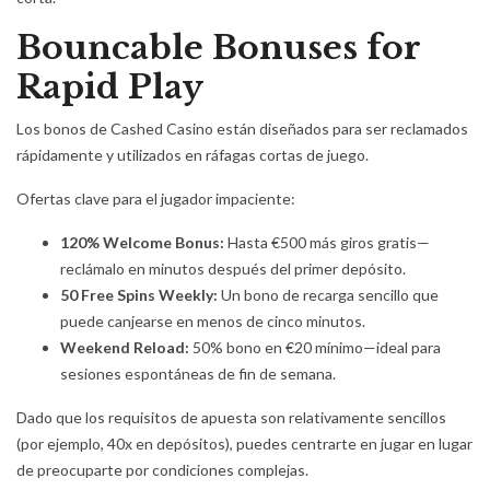
Bouncable Bonuses for
Rapid Play
Los bonos de Cashed Casino están diseñados para ser reclamados
rápidamente y utilizados en ráfagas cortas de juego.
Ofertas clave para el jugador impaciente:
120% Welcome Bonus:
Hasta €500 más giros gratis—
reclámalo en minutos después del primer depósito.
50 Free Spins Weekly:
Un bono de recarga sencillo que
puede canjearse en menos de cinco minutos.
Weekend Reload:
50% bono en €20 mínimo—ideal para
sesiones espontáneas de fin de semana.
Dado que los requisitos de apuesta son relativamente sencillos
(por ejemplo, 40x en depósitos), puedes centrarte en jugar en lugar
de preocuparte por condiciones complejas.