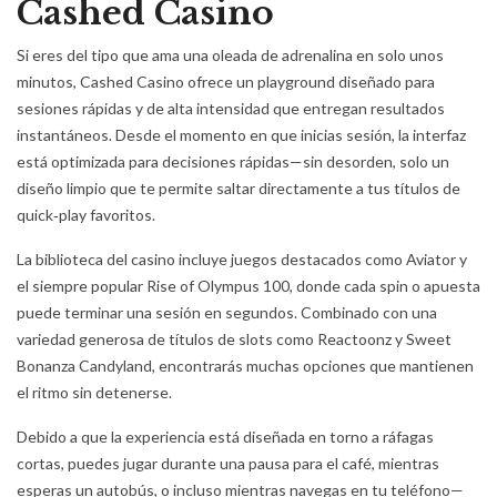
Cashed Casino
Si eres del tipo que ama una oleada de adrenalina en solo unos
minutos, Cashed Casino ofrece un playground diseñado para
sesiones rápidas y de alta intensidad que entregan resultados
instantáneos. Desde el momento en que inicias sesión, la interfaz
está optimizada para decisiones rápidas—sin desorden, solo un
diseño limpio que te permite saltar directamente a tus títulos de
quick‑play favoritos.
La biblioteca del casino incluye juegos destacados como Aviator y
el siempre popular Rise of Olympus 100, donde cada spin o apuesta
puede terminar una sesión en segundos. Combinado con una
variedad generosa de títulos de slots como Reactoonz y Sweet
Bonanza Candyland, encontrarás muchas opciones que mantienen
el ritmo sin detenerse.
Debido a que la experiencia está diseñada en torno a ráfagas
cortas, puedes jugar durante una pausa para el café, mientras
esperas un autobús, o incluso mientras navegas en tu teléfono—