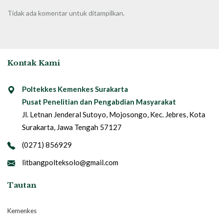
Tidak ada komentar untuk ditampilkan.
Kontak Kami
Poltekkes Kemenkes Surakarta
Pusat Penelitian dan Pengabdian Masyarakat
Jl. Letnan Jenderal Sutoyo, Mojosongo, Kec. Jebres, Kota
Surakarta, Jawa Tengah 57127
(0271) 856929
litbangpolteksolo@gmail.com
Tautan
Kemenkes