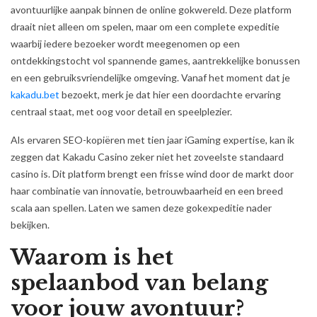
avontuurlijke aanpak binnen de online gokwereld. Deze platform
draait niet alleen om spelen, maar om een complete expeditie
waarbij iedere bezoeker wordt meegenomen op een
ontdekkingstocht vol spannende games, aantrekkelijke bonussen
en een gebruiksvriendelijke omgeving. Vanaf het moment dat je
kakadu.bet
bezoekt, merk je dat hier een doordachte ervaring
centraal staat, met oog voor detail en speelplezier.
Als ervaren SEO-kopiëren met tien jaar iGaming expertise, kan ik
zeggen dat Kakadu Casino zeker niet het zoveelste standaard
casino is. Dit platform brengt een frisse wind door de markt door
haar combinatie van innovatie, betrouwbaarheid en een breed
scala aan spellen. Laten we samen deze gokexpeditie nader
bekijken.
Waarom is het
spelaanbod van belang
voor jouw avontuur?