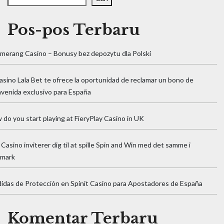
Pos-pos Terbaru
merang Casino – Bonusy bez depozytu dla Polski
asino Lala Bet te ofrece la oportunidad de reclamar un bono de
nvenida exclusivo para España
 do you start playing at FieryPlay Casino in UK
Casino inviterer dig til at spille Spin and Win med det samme i
mark
idas de Protección en Spinit Casino para Apostadores de España
Komentar Terbaru