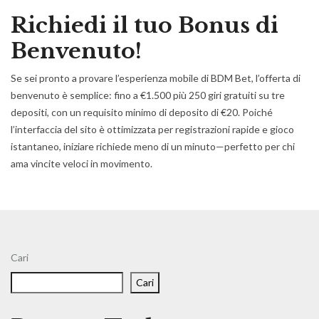
Richiedi il tuo Bonus di
Benvenuto!
Se sei pronto a provare l’esperienza mobile di BDM Bet, l’offerta di
benvenuto è semplice: fino a €1.500 più 250 giri gratuiti su tre
depositi, con un requisito minimo di deposito di €20. Poiché
l’interfaccia del sito è ottimizzata per registrazioni rapide e gioco
istantaneo, iniziare richiede meno di un minuto—perfetto per chi
ama vincite veloci in movimento.
Cari
Cari