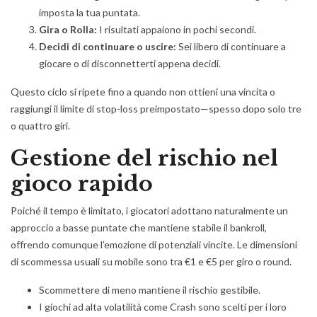
imposta la tua puntata.
Gira o Rolla:
I risultati appaiono in pochi secondi.
Decidi di continuare o uscire:
Sei libero di continuare a
giocare o di disconnetterti appena decidi.
Questo ciclo si ripete fino a quando non ottieni una vincita o
raggiungi il limite di stop-loss preimpostato—spesso dopo solo tre
o quattro giri.
Gestione del rischio nel
gioco rapido
Poiché il tempo è limitato, i giocatori adottano naturalmente un
approccio a basse puntate che mantiene stabile il bankroll,
offrendo comunque l’emozione di potenziali vincite. Le dimensioni
di scommessa usuali su mobile sono tra €1 e €5 per giro o round.
Scommettere di meno mantiene il rischio gestibile.
I giochi ad alta volatilità come Crash sono scelti per i loro