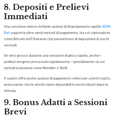
8. Depositi e Prelievi
Immediati
Una sessione veloce richiede opzioni di finanziamento rapide.
BDM
Bet
supporta oltre venti metodi di pagamento, tra cui criptovalute
come Bitcoin ed Ethereum che permettono di depositare in pochi
secondi.
Se vinci grosso durante una sessione di gioco rapido, anche i
prelievi vengono processati rapidamente—specialmente se usi
metodi istantanei come Neteller o Skrill.
Il casinò offre anche opzioni di pagamento veloci per utenti crypto,
assicurando che le vincite siano disponibili in pochi minuti dopo la
vittoria.
9. Bonus Adatti a Sessioni
Brevi