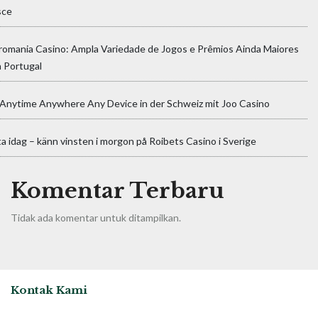
sce
romania Casino: Ampla Variedade de Jogos e Prêmios Ainda Maiores
a Portugal
 Anytime Anywhere Any Device in der Schweiz mit Joo Casino
a idag – känn vinsten i morgon på Roibets Casino i Sverige
Komentar Terbaru
Tidak ada komentar untuk ditampilkan.
Kontak Kami