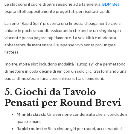
Le slot sono il cuore di ogni sessione ad alta energia.
BDM Bet
ospita titoli appositamente progettati per risultati rapidi.
La serie “Rapid Spin” presenta una finestra di pagamento che si
chiude in pochi secondi, assicurando che anche un singolo spin
vincente possa pagare rapidamente. La volatilità è moderata—
abbastanza da mantenere il suspense vivo senza prolungare
l’attesa.
Inoltre, molte slot includono modalità “autoplay” che permettono
di mettere in coda decine di giri con un solo clic, trasformando una
pausa di mezz’ora in una serie ininterrotta di emozioni.
5. Giochi da Tavolo
Pensati per Round Brevi
Mini‑blackjack:
Una versione condensata che si conclude in
quattro mani.
Rapid roulette:
Solo cinque giri per round, accelerando il