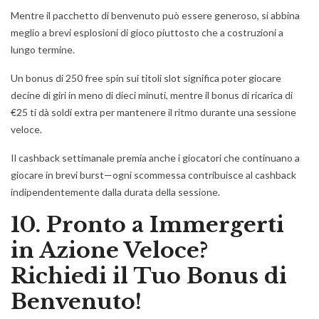
Mentre il pacchetto di benvenuto può essere generoso, si abbina
meglio a brevi esplosioni di gioco piuttosto che a costruzioni a
lungo termine.
Un bonus di 250 free spin sui titoli slot significa poter giocare
decine di giri in meno di dieci minuti, mentre il bonus di ricarica di
€25 ti dà soldi extra per mantenere il ritmo durante una sessione
veloce.
Il cashback settimanale premia anche i giocatori che continuano a
giocare in brevi burst—ogni scommessa contribuisce al cashback
indipendentemente dalla durata della sessione.
10. Pronto a Immergerti
in Azione Veloce?
Richiedi il Tuo Bonus di
Benvenuto!