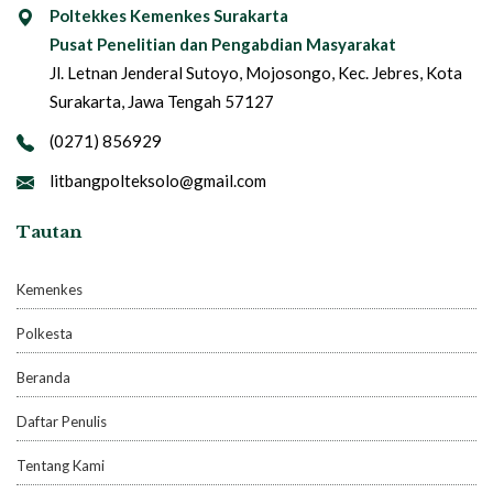
Poltekkes Kemenkes Surakarta
Pusat Penelitian dan Pengabdian Masyarakat
Jl. Letnan Jenderal Sutoyo, Mojosongo, Kec. Jebres, Kota
Surakarta, Jawa Tengah 57127
(0271) 856929
litbangpolteksolo@gmail.com
Tautan
Kemenkes
Polkesta
Beranda
Daftar Penulis
Tentang Kami