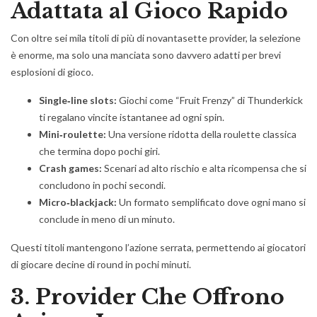
Adattata al Gioco Rapido
Con oltre sei mila titoli di più di novantasette provider, la selezione
è enorme, ma solo una manciata sono davvero adatti per brevi
esplosioni di gioco.
Single‑line slots:
Giochi come “Fruit Frenzy” di Thunderkick
ti regalano vincite istantanee ad ogni spin.
Mini‑roulette:
Una versione ridotta della roulette classica
che termina dopo pochi giri.
Crash games:
Scenari ad alto rischio e alta ricompensa che si
concludono in pochi secondi.
Micro‑blackjack:
Un formato semplificato dove ogni mano si
conclude in meno di un minuto.
Questi titoli mantengono l’azione serrata, permettendo ai giocatori
di giocare decine di round in pochi minuti.
3. Provider Che Offrono